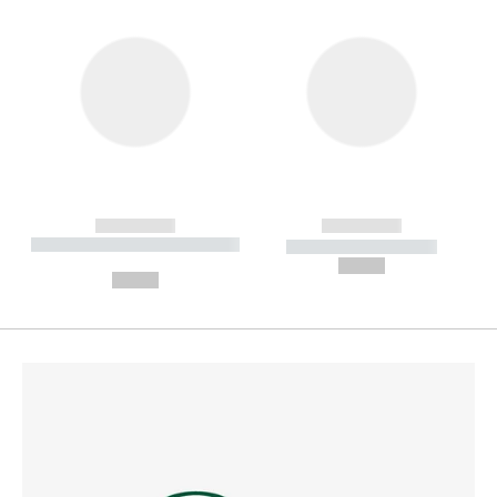
------------
------------
----------- ----------- --------
----------- -----------
---
--,-- €
--,-- €