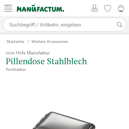
Zum Inhalt springen
Kundenkonto
Merkliste
0,0
Startseite
Weitere Accessoires
vom Hofe Manufaktur
Pillendose Stahlblech
Punktdekor