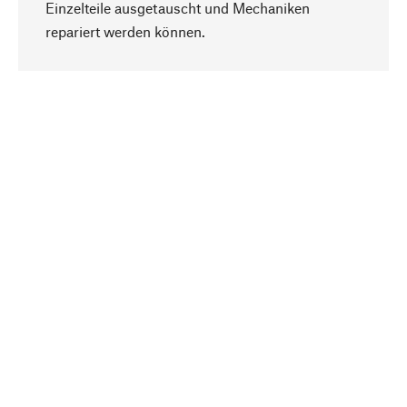
Einzelteile ausgetauscht und Mechaniken
Nach oben
repariert werden können.
Bewusst
Nachhaltigkeit steht im Fokus unserer
Produktauswahl. Wir setzen auf natürliche
Inhaltsstoffe und Materialien, die gepflegt werden
können, sowie auf eine ressourcenschonende
und sozialverträgliche Produktion.
Ausgewählt