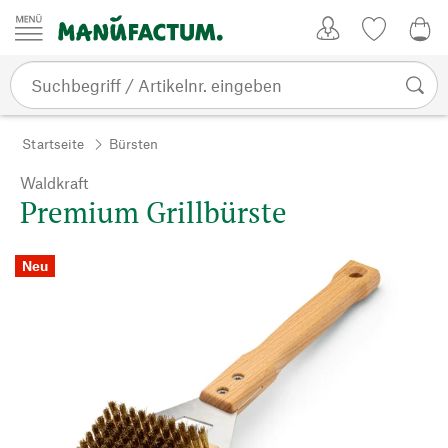
Zum Inhalt springen
Kundenkonto
Merkliste
0,0
Startseite
Bürsten
Waldkraft
Premium Grillbürste
Neu