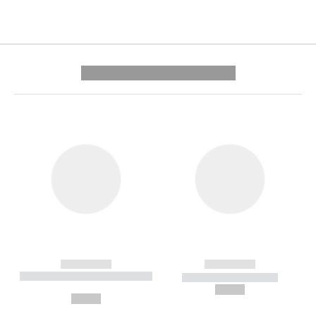
---------- --------------
------------
------------
----------- ----------- --------
----------- -----------
---
--,-- €
--,-- €