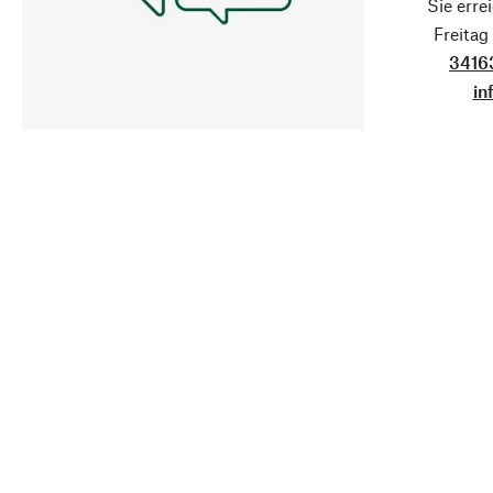
Sie erre
Freita
3416
in