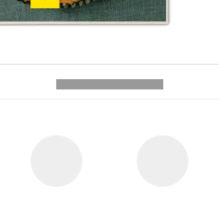
---------- --------------