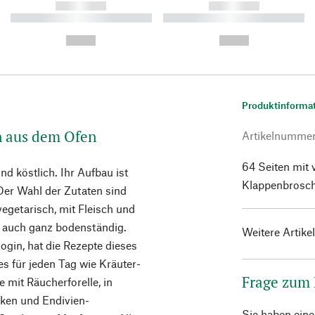
------------
------------
----------- ----------- ----------
----------- ----------- ----------
-
-
--,-- €
--,-- €
Produktinforma
n aus dem Ofen
Artikelnumme
64 Seiten mit 
nd köstlich. Ihr Aufbau ist
Klappenbrosch
Der Wahl der Zutaten sind
getarisch, mit Fleisch und
er auch ganz bodenständig.
Weitere Artike
gin, hat die Rezepte dieses
hes für jeden Tag wie Kräuter-
Frage zum
 mit Räucherforelle, in
cken und Endivien-
Sie haben ein