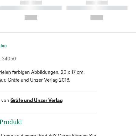
------------
------------
----------- ----------- ----------
----------- ----------- ----------
- -----------
-
--,-- €
--,-- €
tion
r
34050
vielen farbigen Abbildungen. 20 x 17 cm,
ur. Gräfe und Unzer Verlag 2018.
l von
Gräfe und Unzer Verlag
 Produkt
e Frage zu diesem Produkt? Gerne können Sie