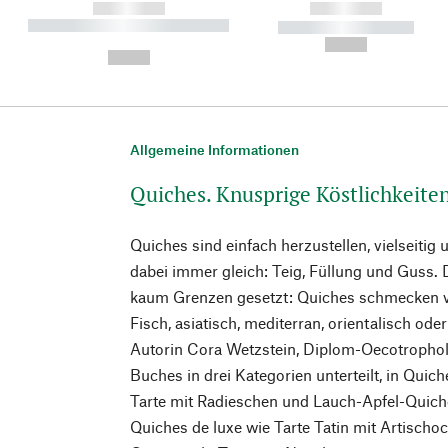
------------
------------
----------- ----------- ----------
----------- -----------
-
--,-- €
--,-- €
Allgemeine Informationen
Quiches. Knusprige Köstlichkeite
Quiches sind einfach herzustellen, vielseitig u
dabei immer gleich: Teig, Füllung und Guss. 
kaum Grenzen gesetzt: Quiches schmecken ve
Fisch, asiatisch, mediterran, orientalisch od
Autorin Cora Wetzstein, Diplom-Oecotropholo
Buches in drei Kategorien unterteilt, in Quic
Tarte mit Radieschen und Lauch-Apfel-Quiche
Quiches de luxe wie Tarte Tatin mit Artischo