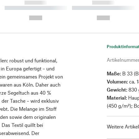
------------
------------
----------- ----------- ----------
----------- ----------- ----------
-
-
--,-- €
--,-- €
Produktinforma
Artikelnumme
len: robust und funktional,
in Europa gefertigt – und
Maße:
B 33 (B
 ein gemeinsames Projekt von
Volumen:
ca. 1
ren aus Köln. Daher auch
Gewicht:
830 
rze Segeltuch aus 40 %
Material:
Haup
der Tasche – wird exklusiv
(450 g/m²); B
ebt. Die Melange im Stoff
fäden sowie dem originalen
Das Textil quillt bei
Weitere Artike
sserabweisend. Der