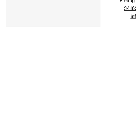
Freita
3416
in