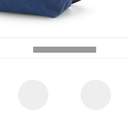
---------- --------------