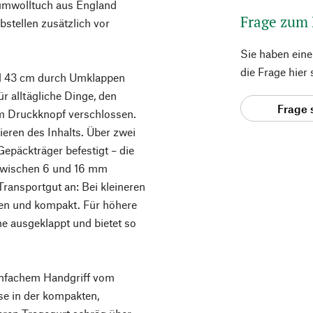
umwolltuch aus England
Frage zum
stellen zusätzlich vor
Sie haben ein
die Frage hier
nd 43 cm durch Umklappen
ür alltägliche Dinge, den
Frage 
nem Druckknopf verschlossen.
ieren des Inhalts. Über zwei
päckträger befestigt – die
zwischen 6 und 16 mm
Transportgut an: Bei kleineren
en und kompakt. Für höhere
e ausgeklappt und bietet so
infachem Handgriff vom
e in der kompakten,