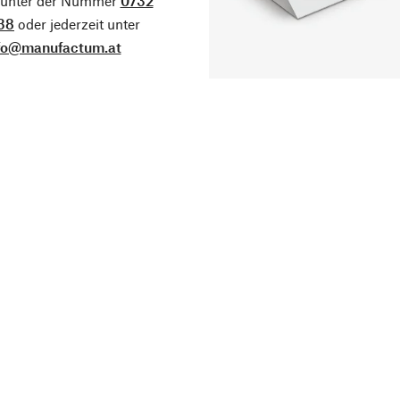
g unter der Nummer
0732
38
oder jederzeit unter
fo@manufactum.at