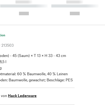
------------
------------
----------- ----------- ----------
----------- ----------- ----------
- -----------
-
--,-- €
--,-- €
tion
r
213503
oden) - 45 (Saum) × T 13 × H 33 - 43 cm
8,5 l
g
tmaterial: 60 % Baumwolle, 40 % Leinen
oden: Baumwolle, gewachst; Beschläge: PES
l von
Hack Lederware