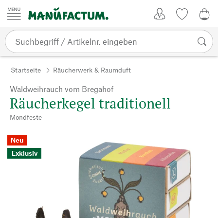
Zum Inhalt springen
Kundenkonto
Merkliste
0,0
Startseite
Räucherwerk & Raumduft
Waldweihrauch vom Bregahof
Räucherkegel traditionell
Mondfeste
Neu
Exklusiv