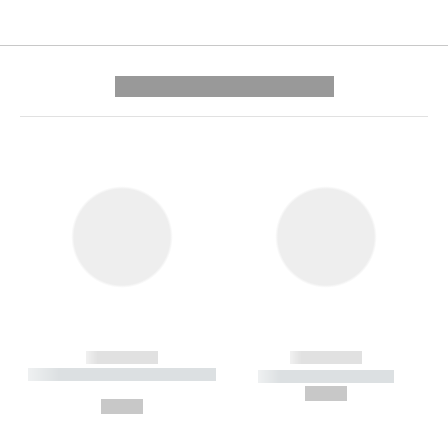
---------- --------------
------------
------------
----------- ----------- --------
----------- -----------
---
--,-- €
--,-- €