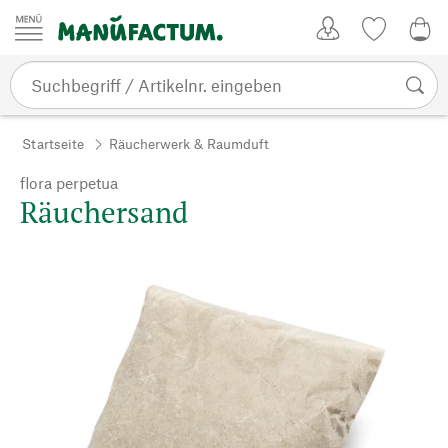
Zum Inhalt springen
Kundenkonto
Merkliste
0,0
Startseite
Räucherwerk & Raumduft
flora perpetua
Räuchersand