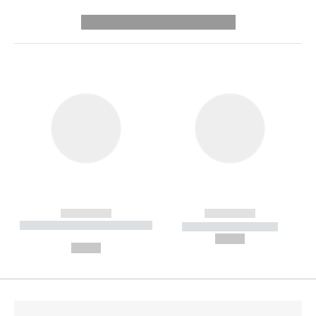
---------- --------------
------------
------------
----------- ----------- --------
----------- -----------
---
--,-- €
--,-- €