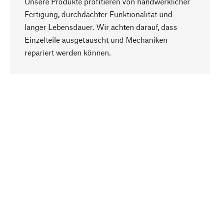
Unsere Produkte profitieren von handwerklicher
Fertigung, durchdachter Funktionalität und
langer Lebensdauer. Wir achten darauf, dass
Einzelteile ausgetauscht und Mechaniken
Nach oben
repariert werden können.
Bewusst
Nachhaltigkeit steht im Fokus unserer
Produktauswahl. Wir setzen auf natürliche
Inhaltsstoffe und Materialien, die gepflegt werden
können, sowie auf eine ressourcenschonende
und sozialverträgliche Produktion.