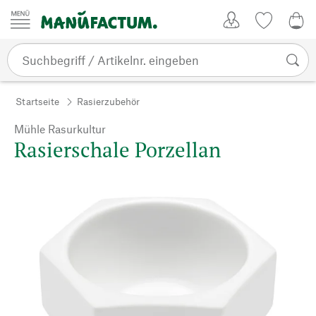
Zum Inhalt springen
Kundenkonto
Merkliste
0,0
Startseite
Rasierzubehör
Mühle Rasurkultur
Rasierschale Porzellan