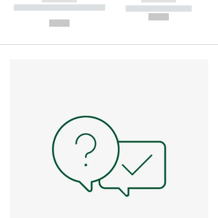
----------- ----------- --------
----------- -----------
---
--,-- €
--,-- €