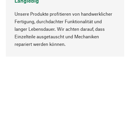
Langlebig
Unsere Produkte profitieren von handwerklicher
Fertigung, durchdachter Funktionalität und
langer Lebensdauer. Wir achten darauf, dass
Einzelteile ausgetauscht und Mechaniken
Nach oben
repariert werden können.
Bewusst
Nachhaltigkeit steht im Fokus unserer
Produktauswahl. Wir setzen auf natürliche
Inhaltsstoffe und Materialien, die gepflegt werden
können, sowie auf eine ressourcenschonende
und sozialverträgliche Produktion.