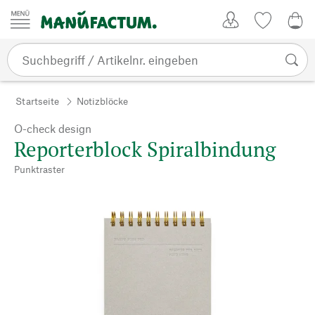
Zum Inhalt springen
Kundenkonto
Merkliste
0,0
Startseite
Notizblöcke
O-check design
Reporterblock Spiralbindung
Punktraster