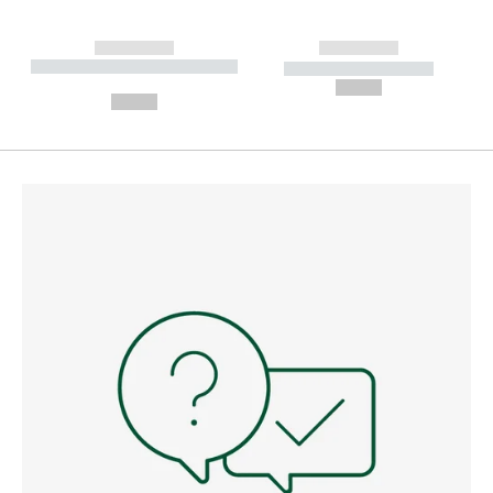
------------
------------
----------- ----------- --------
----------- -----------
---
--,-- €
--,-- €