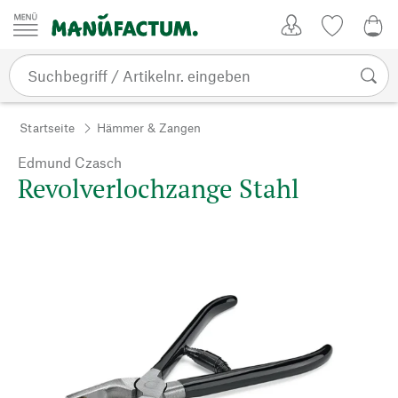
Zum Inhalt springen
Kundenkonto
Merkliste
0,0
Startseite
Hämmer & Zangen
Edmund Czasch
Revolverlochzange Stahl