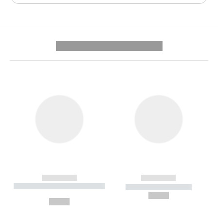
---------- --------------
------------
------------
----------- ----------- --------
----------- -----------
---
--,-- €
--,-- €