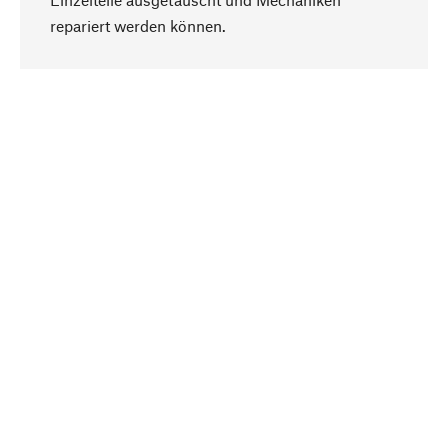
Nach oben
repariert werden können.
Bewusst
Nachhaltigkeit steht im Fokus unserer
Produktauswahl. Wir setzen auf natürliche
Inhaltsstoffe und Materialien, die gepflegt werden
können, sowie auf eine ressourcenschonende
und sozialverträgliche Produktion.
Ausgewählt
Als Ihr kompetenter Partner arbeiten wir