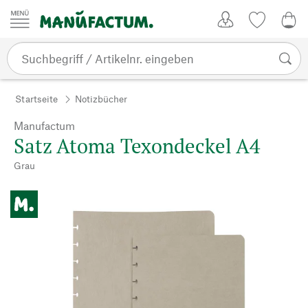
Zum Inhalt springen
Kundenkonto
Merkliste
0,0
Startseite
Notizbücher
Manufactum
Satz Atoma Texondeckel A4
Grau