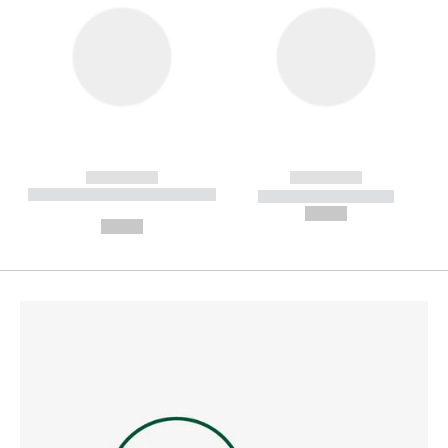
------------
------------
----------- ----------- --------
----------- -----------
---
--,-- €
--,-- €