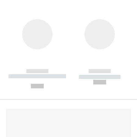
------------
------------
----------- ----------- --------
----------- -----------
---
--,-- €
--,-- €