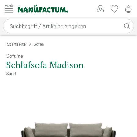
Zum Inhalt springen
Kundenkonto
Merkliste
0,0
Startseite
Sofas
Softline
Schlafsofa Madison
Sand