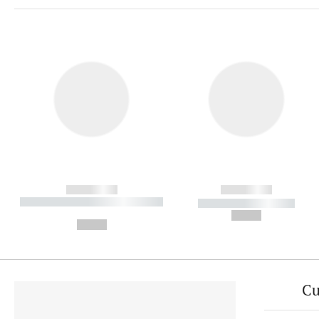
------------
------------
----------- ----------- ----------
----------- -----------
-
--,-- €
--,-- €
Cu