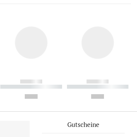
------------
------------
----------- ----------- ----------
----------- ----------- ----------
- -----------
-
--,-- €
--,-- €
Gutscheine