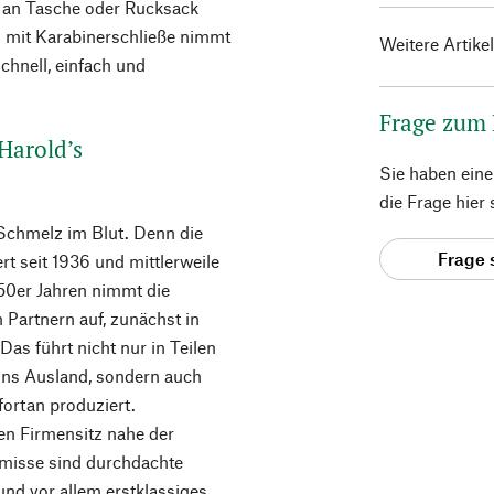
e an Tasche oder Rucksack
ng mit Karabinerschließe nimmt
Weitere Artike
chnell, einfach und
Frage zum
Harold’s
Sie haben ein
die Frage hier
Schmelz im Blut. Denn die
Frage 
rt seit 1936 und mittlerweile
950er Jahren nimmt die
Partnern auf, zunächst in
Das führt nicht nur in Teilen
 ins Ausland, sondern auch
ortan produziert.
en Firmensitz nahe der
ämisse sind durchdachte
und vor allem erstklassiges