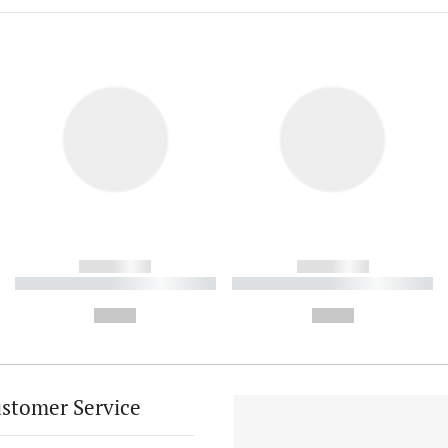
------------
------------
----------- ----------- ----------
----------- ----------- ----------
-
-
--,-- €
--,-- €
stomer Service