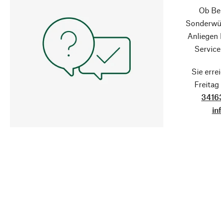
Ob Ber
Sonderwün
Anliegen
Service
Sie erre
Freita
3416
in