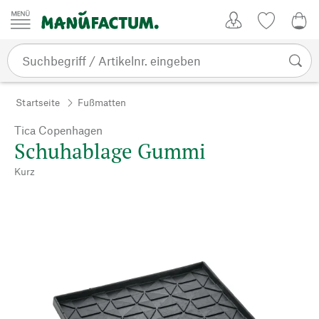
Zum Inhalt springen
Kundenkonto
Merkliste
0,0
Startseite
Fußmatten
Tica Copenhagen
Schuhablage Gummi
Kurz