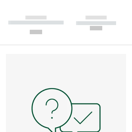
------------
------------
----------- ----------- --------
----------- -----------
---
--,-- €
--,-- €