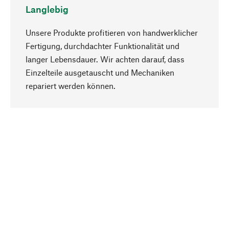
Langlebig
Unsere Produkte profitieren von handwerklicher
Fertigung, durchdachter Funktionalität und
langer Lebensdauer. Wir achten darauf, dass
Einzelteile ausgetauscht und Mechaniken
Nach oben
repariert werden können.
Bewusst
Nachhaltigkeit steht im Fokus unserer
Produktauswahl. Wir setzen auf natürliche
Inhaltsstoffe und Materialien, die gepflegt werden
können, sowie auf eine ressourcenschonende
und sozialverträgliche Produktion.