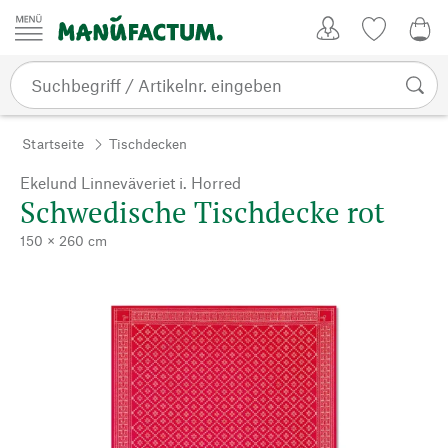
Zum Inhalt springen
Kundenkonto
Merkliste
0,0
Startseite
Tischdecken
Ekelund Linneväveriet i. Horred
Schwedische Tischdecke rot
150 × 260 cm