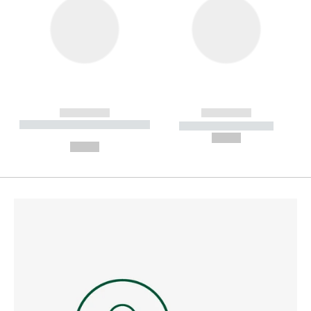
------------
------------
----------- ----------- --------
----------- -----------
---
--,-- €
--,-- €