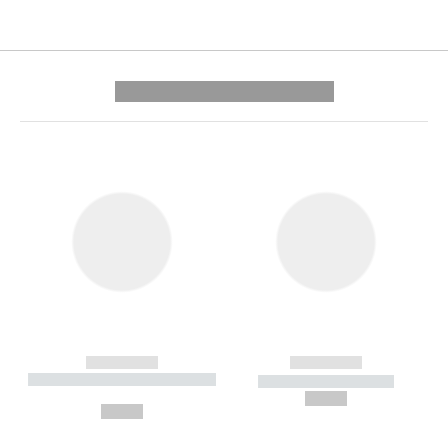
---------- --------------
------------
------------
----------- ----------- --------
----------- -----------
---
--,-- €
--,-- €