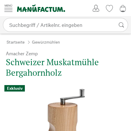
Zum Inhalt springen
Kundenkonto
Merkliste
0,0
Startseite
Gewürzmühlen
Amacher Zemp
Schweizer Muskatmühle
Bergahornholz
Exklusiv