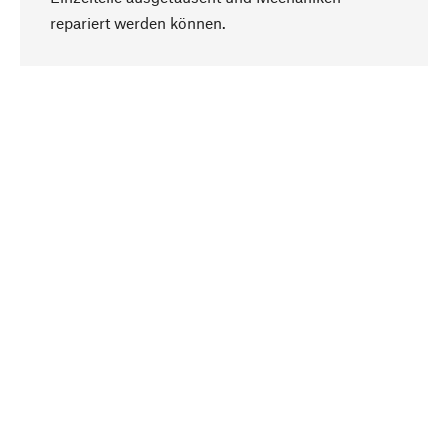
Nach oben
repariert werden können.
Bewusst
Nachhaltigkeit steht im Fokus unserer
Produktauswahl. Wir setzen auf natürliche
Inhaltsstoffe und Materialien, die gepflegt werden
können, sowie auf eine ressourcenschonende
und sozialverträgliche Produktion.
Ausgewählt
Als Ihr kompetenter Partner arbeiten wir