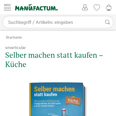
Zum Inhalt springen
Kundenkonto
Merkliste
0,0
Startseite
smarticular
Selber machen statt kaufen –
Küche