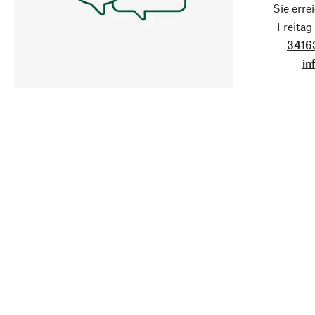
Sie erre
Freita
3416
in