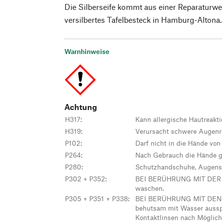
Die Silberseife kommt aus einer Reparaturwer
versilbertes Tafelbesteck in Hamburg-Altona
Warnhinweise
Achtung
H317
:
Kann allergische Hautreakt
H319
:
Verursacht schwere Augenr
P102
:
Darf nicht in die Hände von
P264
:
Nach Gebrauch die Hände g
P280
:
Schutzhandschuhe, Augensc
P302 + P352
:
BEI BERÜHRUNG MIT DER HA
waschen.
P305 + P351 + P338
:
BEI BERÜHRUNG MIT DEN A
behutsam mit Wasser aussp
Kontaktlinsen nach Möglich