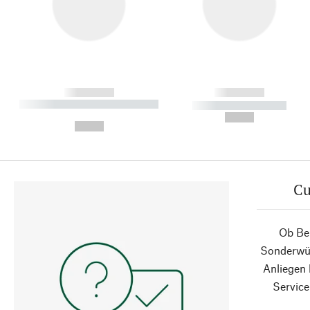
------------
------------
----------- ----------- ----------
----------- -----------
-
--,-- €
--,-- €
Cu
Ob Ber
Sonderwün
Anliegen
Service