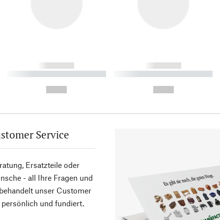
------------
------------
----------- ----------- ----------
----------- ----------- ----------
-
-
--,-- €
--,-- €
stomer Service
atung, Ersatzteile oder
sche - all Ihre Fragen und
 behandelt unser Customer
 persönlich und fundiert.