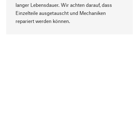
langer Lebensdauer. Wir achten darauf, dass
Einzelteile ausgetauscht und Mechaniken
Nach oben
repariert werden können.
Bewusst
Nachhaltigkeit steht im Fokus unserer
Produktauswahl. Wir setzen auf natürliche
Inhaltsstoffe und Materialien, die gepflegt werden
können, sowie auf eine ressourcenschonende
und sozialverträgliche Produktion.
Ausgewählt