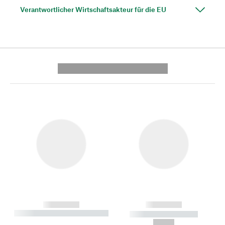
Verantwortlicher Wirtschaftsakteur für die EU
---------- --------------
------------
------------
----------- ----------- --------
----------- -----------
---
--,-- €