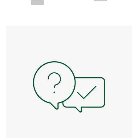
--,-- €