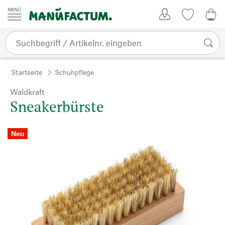
Zum Inhalt springen
Kundenkonto
Merkliste
0,0
Startseite
Schuhpflege
Waldkraft
Sneakerbürste
Neu