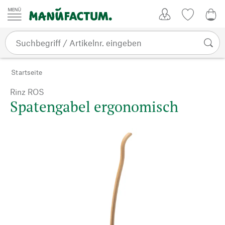
Zum Inhalt springen
Kundenkonto
Merkliste
0,0
Startseite
Rinz ROS
Spatengabel ergonomisch