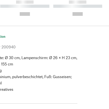
------------
------------
----------- ----------- ----------
----------- ----------- ----------
- -----------
-
--,-- €
--,-- €
tion
r
200940
te: Ø 30 cm, Lampenschirm: Ø 26 × H 23 cm,
– 155 cm
g
nium, pulverbeschichtet, Fuß: Gusseisen;
l
eatives