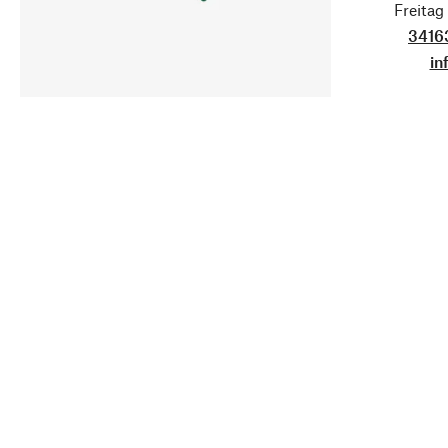
Freita
3416
in