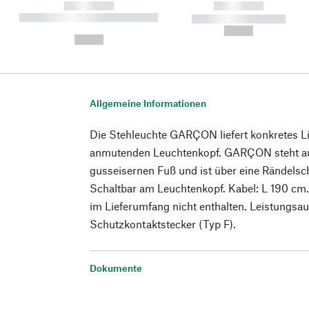
------------
------------
----------- ----------- ----------
----------- -----------
-
--,-- €
--,-- €
Allgemeine Informationen
Die Stehleuchte GARÇON liefert konkretes L
anmutenden Leuchtenkopf. GARÇON steht au
gusseisernen Fuß und ist über eine Rändelsc
Schaltbar am Leuchtenkopf. Kabel: L 190 cm.
im Lieferumfang nicht enthalten. Leistungs
Schutzkontaktstecker (Typ F).
Dokumente