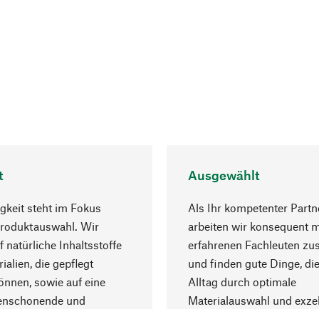
t
Ausgewählt
gkeit steht im Fokus
Als Ihr kompetenter Partn
Produktauswahl. Wir
arbeiten wir konsequent m
f natürliche Inhaltsstoffe
erfahrenen Fachleuten z
ialien, die gepflegt
und finden gute Dinge, die
nnen, sowie auf eine
Alltag durch optimale
enschonende und
Materialauswahl und exzel
trägliche Produktion.
Fertigung bereichern.