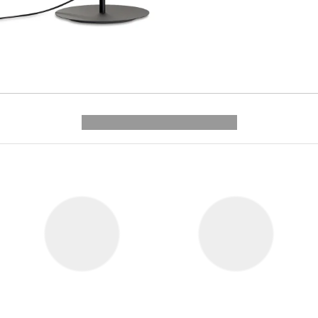
---------- --------------