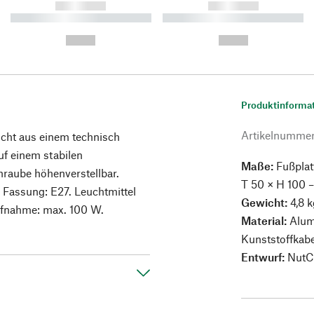
------------
------------
----------- ----------- ----------
----------- ----------- ----------
-
-
--,-- €
--,-- €
Produktinforma
Artikelnumme
icht aus einem technisch
f einem stabilen
Maße:
Fußplat
hraube höhenverstellbar.
T 50 × H 100 
 Fassung: E27. Leuchtmittel
Gewicht:
4,8 k
aufnahme: max. 100 W.
Material:
Alumi
Kunststoffkabe
Entwurf:
NutCr