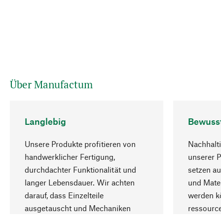
Über Manufactum
Langlebig
Bewuss
Unsere Produkte profitieren von
Nachhalti
handwerklicher Fertigung,
unserer 
durchdachter Funktionalität und
setzen au
langer Lebensdauer. Wir achten
und Mater
darauf, dass Einzelteile
werden kö
ausgetauscht und Mechaniken
ressourc
repariert werden können.
sozialver