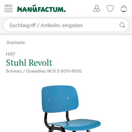
Zum Inhalt springen
Kundenkonto
Merkliste
0,0
Startseite
HAY
Stuhl Revolt
Schwarz / Ozeanblau NCS S 6010-B10G