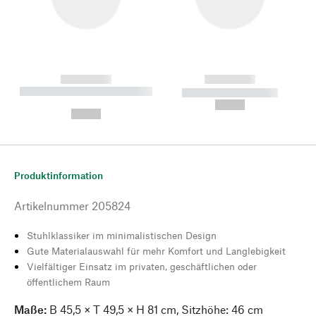
------------
------------
----------- ----------- --------
----------- -----------
---
--,-- €
--,-- €
Produktinformation
Artikelnummer
205824
Stuhlklassiker im minimalistischen Design
Gute Materialauswahl für mehr Komfort und Langlebigkeit
Vielfältiger Einsatz im privaten, geschäftlichen oder
öffentlichem Raum
Maße:
B 45,5 × T 49,5 × H 81 cm, Sitzhöhe: 46 cm