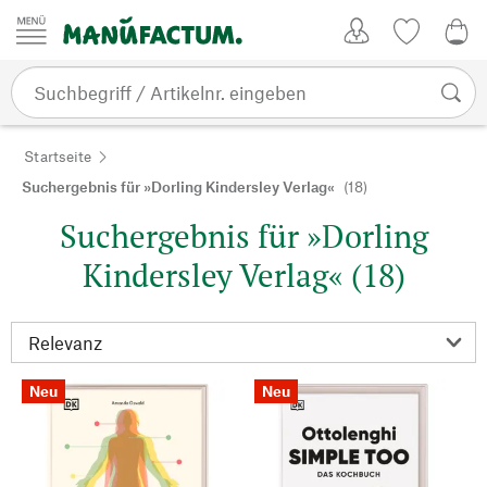
Zum Inhalt springen
Kundenkonto
Merkliste
0,0
Startseite
Suchergebnis für »Dorling Kindersley Verlag«
(18)
Suchergebnis für »Dorling
Kindersley Verlag« (18)
Neu
Neu