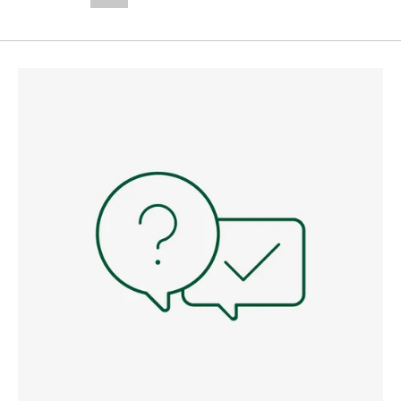
--,-- €