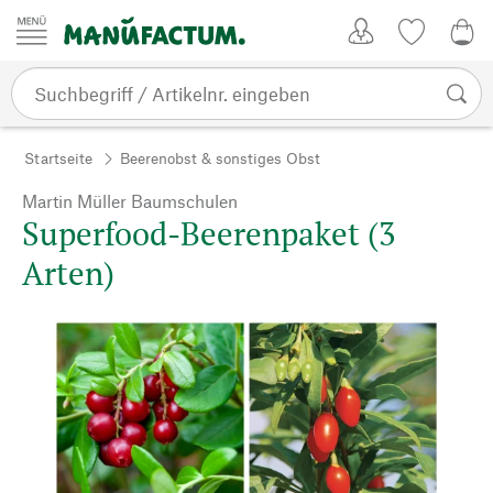
Zum Inhalt springen
Kundenkonto
Merkliste
0,0
Startseite
Beerenobst & sonstiges Obst
Martin Müller Baumschulen
Superfood-Beerenpaket (3
Arten)