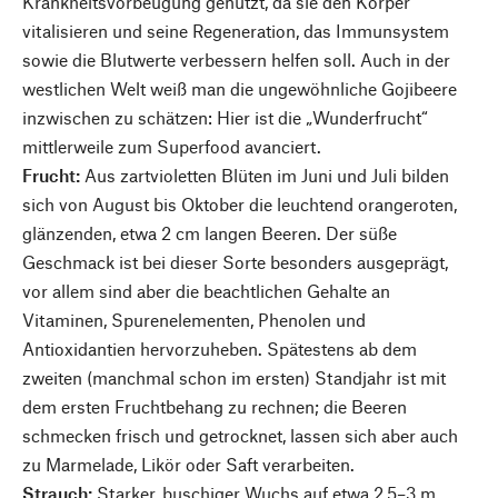
Krankheitsvorbeugung genutzt, da sie den Körper
vitalisieren und seine Regeneration, das Immunsystem
sowie die Blutwerte verbessern helfen soll. Auch in der
westlichen Welt weiß man die ungewöhnliche Gojibeere
inzwischen zu schätzen: Hier ist die „Wunderfrucht“
mittlerweile zum Superfood avanciert.
Frucht:
Aus zartvioletten Blüten im Juni und Juli bilden
sich von August bis Oktober die leuchtend orangeroten,
glänzenden, etwa 2 cm langen Beeren. Der süße
Geschmack ist bei dieser Sorte besonders ausgeprägt,
vor allem sind aber die beachtlichen Gehalte an
Vitaminen, Spurenelementen, Phenolen und
Antioxidantien hervorzuheben. Spätestens ab dem
zweiten (manchmal schon im ersten) Standjahr ist mit
dem ersten Fruchtbehang zu rechnen; die Beeren
schmecken frisch und getrocknet, lassen sich aber auch
zu Marmelade, Likör oder Saft verarbeiten.
Strauch:
Starker, buschiger Wuchs auf etwa 2,5–3 m