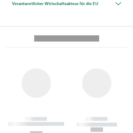
Verantwortlicher Wirtschaftsakteur für die EU
---------- --------------
------------
------------
----------- ----------- --------
----------- -----------
---
--,-- €