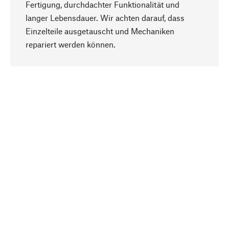
Fertigung, durchdachter Funktionalität und
langer Lebensdauer. Wir achten darauf, dass
Einzelteile ausgetauscht und Mechaniken
Nach oben
repariert werden können.
Bewusst
Nachhaltigkeit steht im Fokus unserer
Produktauswahl. Wir setzen auf natürliche
Inhaltsstoffe und Materialien, die gepflegt werden
können, sowie auf eine ressourcenschonende
und sozialverträgliche Produktion.