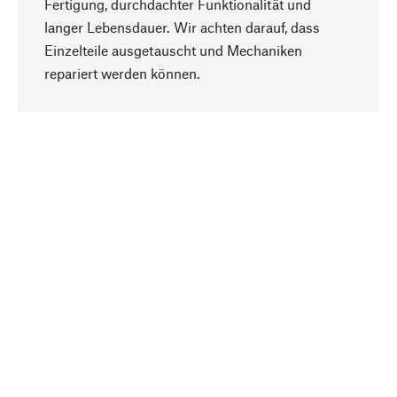
Fertigung, durchdachter Funktionalität und
langer Lebensdauer. Wir achten darauf, dass
Einzelteile ausgetauscht und Mechaniken
Nach oben
repariert werden können.
Bewusst
Nachhaltigkeit steht im Fokus unserer
Produktauswahl. Wir setzen auf natürliche
Inhaltsstoffe und Materialien, die gepflegt werden
können, sowie auf eine ressourcenschonende
und sozialverträgliche Produktion.