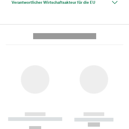
Verantwortlicher Wirtschaftsakteur für die EU
---------- --------------
------------
------------
----------- ----------- --------
----------- -----------
---
--,-- €
--,-- €