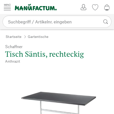
Zum Inhalt springen
Kundenkonto
Merkliste
0,0
Startseite
Gartentische
Schaffner
Tisch Säntis, rechteckig
Anthrazit