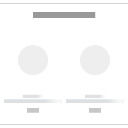
---------- --------------
------------
------------
----------- ----------- ----------
----------- ----------- ----------
-
-
--,-- €
--,-- €