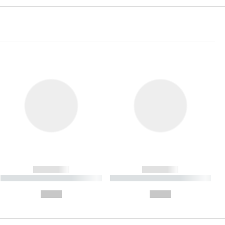
------------
------------
----------- ----------- ----------
----------- ----------- ----------
- -----------
-
--,-- €
--,-- €