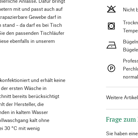
eierliche Anlässe. Dafür bringt
metern mit und passt auch auf
Nicht 
trapazierbare Gewebe darf in
Trockn
stand – da darf es bei Tisch
Temper
Sie den passenden Tischläufer
iese ebenfalls in unserem
Bügeln
Bügele
Profes
Perchl
normal
onfektioniert und erhält keine
 der ersten Wäsche in
nitt bereits berücksichtigt
Weitere Artike
t der Hersteller, die
nden in kaltem Wasser
Frage zum
ollwaschgang kalt ohne
ei 30 °C mit wenig
Sie haben ein