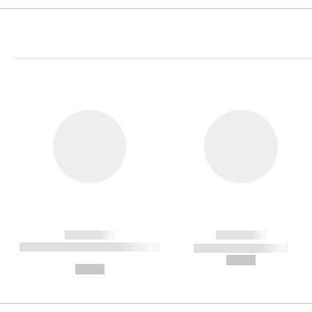
------------
------------
----------- ----------- ----------
----------- -----------
-
--,-- €
--,-- €