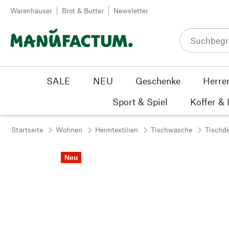
Zum Inhalt springen
Warenhäuser
Brot & Butter
Newsletter
SALE
NEU
Geschenke
Herre
Sport & Spiel
Koffer &
Startseite
Wohnen
Heimtextilien
Tischwäsche
Tischd
Neu