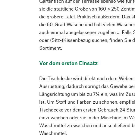
Gartentisch auf der Terrasse ebenso wie für f
sie die stattliche Größe von 160 × 250 Zenti
die größere Tafel. Praktisch außerdem: Das s
die 60-Grad-Wäsche und hält vielen Wäschen 
auch einmal ausgelassener zugehen … Falls 
oder (Sitz-)Kissenbezug suchen, finden Sie d
Sortiment.
Vor dem ersten Einsatz
Die Tischdecke wird direkt nach dem Weben k
Ausrüstung, dadurch springt das Gewebe bei
Längsrichtung um bis zu 7% ein, was im Zusch
ist. Um Stoff und Farben zu schonen, empfiehl
Tischdecke vor dem ersten Gebrauch 24 Stu
einzuweichen oder sie in der Maschine im W
Waschmittel zu waschen und anschließend b
Waschmittel.