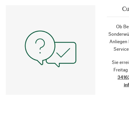
Cu
Ob Ber
Sonderwün
Anliegen
Service
Sie erre
Freita
3416
in