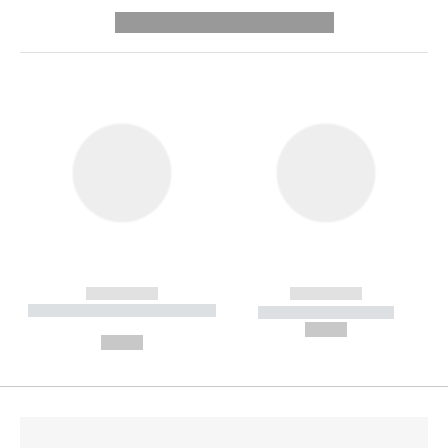
---------- --------------
------------
------------
----------- ----------- --------
----------- -----------
---
--,-- €
--,-- €