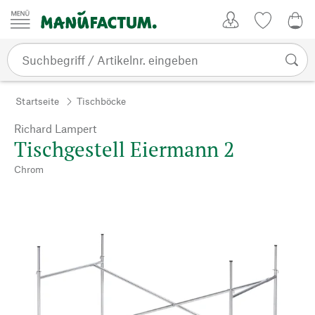
Zum Inhalt springen
Kundenkonto
Merkliste
0,0
Startseite
Tischböcke
Richard Lampert
Tischgestell Eiermann 2
Chrom