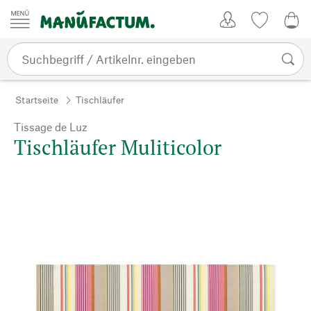
Zum Inhalt springen
Kundenkonto
Merkliste
0,0
Startseite
Tischläufer
Tissage de Luz
Tischläufer Muliticolor