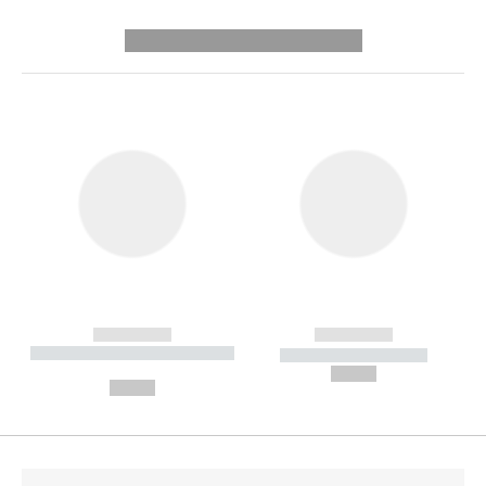
---------- --------------
------------
------------
----------- ----------- --------
----------- -----------
---
--,-- €
--,-- €