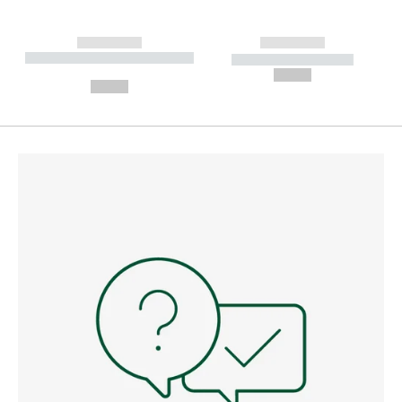
------------
------------
----------- ----------- --------
----------- -----------
---
--,-- €
--,-- €