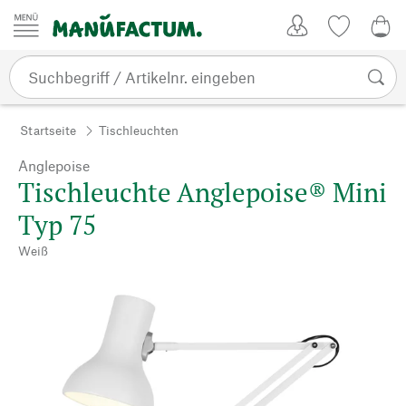
Zum Inhalt springen
Kundenkonto
Merkliste
0,0
Startseite
Tischleuchten
Anglepoise
Tischleuchte Anglepoise® Mini
Typ 75
Weiß