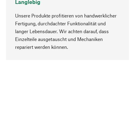
Langlebig
Unsere Produkte profitieren von handwerklicher
Fertigung, durchdachter Funktionalität und
langer Lebensdauer. Wir achten darauf, dass
Einzelteile ausgetauscht und Mechaniken
Nach oben
repariert werden können.
Bewusst
Nachhaltigkeit steht im Fokus unserer
Produktauswahl. Wir setzen auf natürliche
Inhaltsstoffe und Materialien, die gepflegt werden
können, sowie auf eine ressourcenschonende
und sozialverträgliche Produktion.