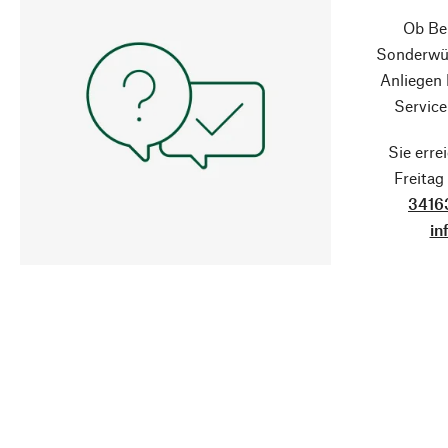
Ob Ber
Sonderwün
Anliegen
Service
Sie erre
Freita
3416
in