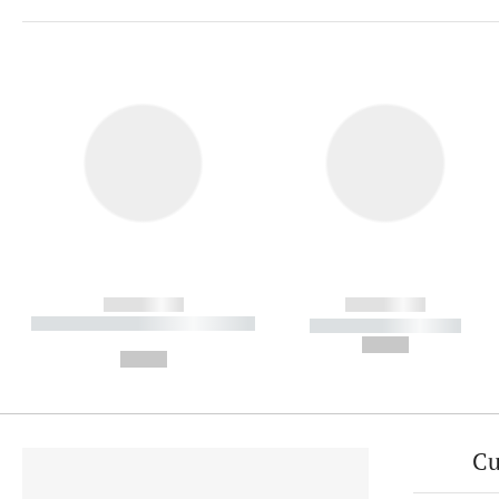
------------
------------
----------- ----------- ----------
----------- -----------
-
--,-- €
--,-- €
Cu