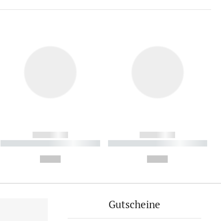
------------
------------
----------- ----------- ----------
----------- ----------- ----------
- -----------
-
--,-- €
--,-- €
Gutscheine