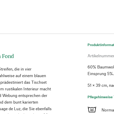
Produktinforma
m Fond
Artikelnumme
60% Baumwolle
reifen, die in vier
Einsprung 5%. 
ahlweise auf einem blauen
prädestiniert das Tischset
51 × 39 cm, n
im rustikalen Interieur macht
und Webung entsprechen der
Pflegehinweise 
d dem bunt karierten
age de Luz, die Sie ebenfalls
Norma