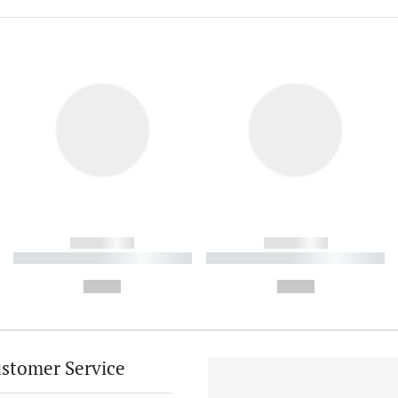
------------
------------
----------- ----------- ----------
----------- ----------- ----------
-
-
--,-- €
--,-- €
stomer Service