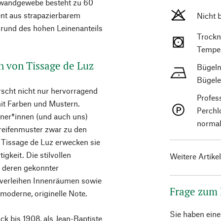
inwandgewebe besteht zu 60
nt aus strapazierbarem
Nicht 
fgrund des hohen Leinenanteils
Trockn
Temper
n von Tissage de Luz
Bügeln
Bügele
scht nicht nur hervorragend
Profes
it Farben und Mustern.
Perchl
gner*innen (und auch uns)
normal
reifenmuster zwar zu den
n Tissage de Luz erwecken sie
gkeit. Die stilvollen
Weitere Artike
d deren gekonnter
 verleihen Innenräumen sowie
Frage zum
moderne, originelle Note.
Sie haben ein
k bis 1908, als Jean-Baptiste