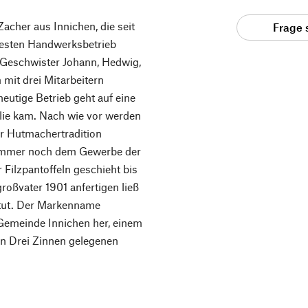
acher aus Innichen, die seit
Frage 
ltesten Handwerksbetrieb
f Geschwister Johann, Hedwig,
 mit drei Mitarbeitern
heutige Betrieb geht auf eine
lie kam. Nach wie vor werden
ter Hutmachertradition
h immer noch dem Gewerbe der
Filzpantoffeln geschieht bis
roßvater 1901 anfertigen ließ
 tut. Der Markenname
Gemeinde Innichen her, einem
en Drei Zinnen gelegenen