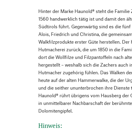
Hinter der Marke Haunold® steht die Familie Z
1560 handwerklich tätig ist und damit den ä
Südtirols führt. Gegenwärtig sind es die fün
Alois, Friedrich und Christina, die gemeinsam
Walkfilzprodukte erster Güte herstellen. Der 
Hutmacherei zurück, die um 1850 in die Fami
dort die Wollfilze und Filzpantoffeln nach al
hergestellt – weshalb sich die Zachers auc
Hutmacher zugehörig fühlen. Das Walken der 
heute auf der alten Hammerwalke, die der Urg
und die seither ununterbrochen ihre Dienste
Haunold® rührt übrigens vom Hausberg der 
in unmittelbarer Nachbarschaft der berühmt
Dolomitengipfel.
Hinweis: