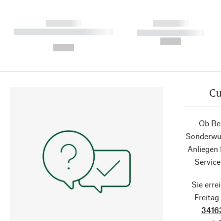
------------
------------
----------- ----------- ----------
----------- -----------
-
--,-- €
--,-- €
Cu
Ob Ber
Sonderwün
Anliegen
Service
Sie erre
Freita
3416