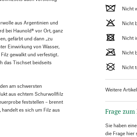
Nicht 
rwolle aus Argentinien und
Nicht 
ird bei Haunold® vor Ort, ganz
Nicht 
hen, gefärbt und dann „zu
Unter Einwirkung von Wasser,
Nicht 
Filz gewalkt und verfestigt.
ch das Tischset beidseits
Nicht 
zu den am schwersten
Weitere Artike
dukt aus echtem Schurwollfilz
euerprobe feststellen – brennt
, handelt es sich um Filz aus
Frage zum
Sie haben ein
die Frage hier