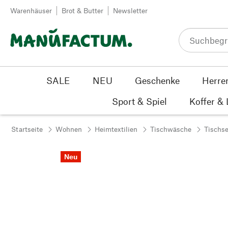
Zum Inhalt springen
Warenhäuser
Brot & Butter
Newsletter
SALE
NEU
Geschenke
Herre
Sport & Spiel
Koffer &
Startseite
Wohnen
Heimtextilien
Tischwäsche
Tischse
Neu