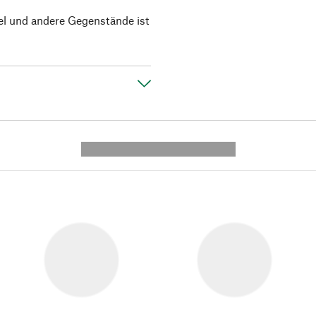
el und andere Gegenstände ist
---------- --------------