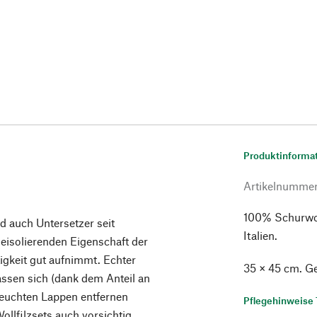
Produktinforma
Artikelnumme
100% Schurwoll
nd auch Untersetzer seit
Italien.
isolierenden Eigenschaft der
igkeit gut aufnimmt. Echter
35 × 45 cm. G
lassen sich (dank dem Anteil an
 feuchten Lappen entfernen
Pflegehinweise 
ollfilzsets auch vorsichtig