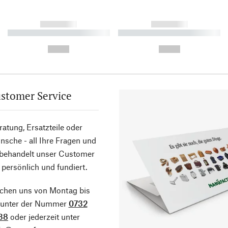
------------
------------
----------- ----------- ----------
----------- ----------- ----------
-
-
--,-- €
--,-- €
stomer Service
atung, Ersatzteile oder
sche - all Ihre Fragen und
 behandelt unser Customer
 persönlich und fundiert.
ichen uns von Montag bis
g unter der Nummer
0732
38
oder jederzeit unter