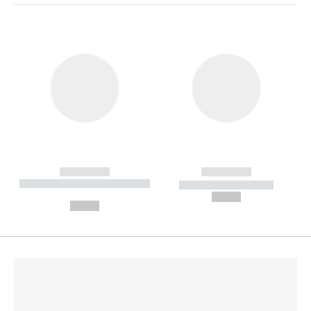
------------
------------
----------- ----------- --------
----------- -----------
---
--,-- €
--,-- €