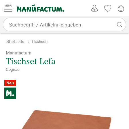
Zum Inhalt springen
Kundenkonto
Merkliste
0,0
Startseite
Tischsets
Manufactum
Tischset Lefa
Cognac
Neu