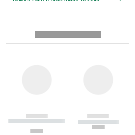
---------- --------------
------------
------------
----------- ----------- --------
----------- -----------
---
--,-- €
--,-- €