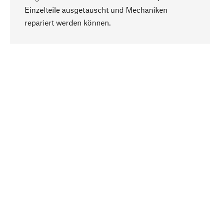
Einzelteile ausgetauscht und Mechaniken
Nach oben
repariert werden können.
Bewusst
Nachhaltigkeit steht im Fokus unserer
Produktauswahl. Wir setzen auf natürliche
Inhaltsstoffe und Materialien, die gepflegt werden
können, sowie auf eine ressourcenschonende
und sozialverträgliche Produktion.
Ausgewählt