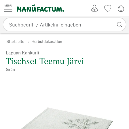
Zum Inhalt springen
Kundenkonto
Merkliste
0,0
Startseite
Herbstdekoration
Lapuan Kankurit
Tischset Teemu Järvi
Grün