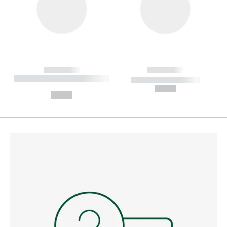
------------
------------
----------- ----------- --------
----------- -----------
---
--,-- €
--,-- €