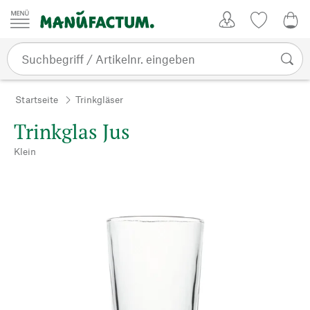
Zum Inhalt springen
Kundenkonto
Merkliste
0,0
Startseite
Trinkgläser
Trinkglas Jus
Klein