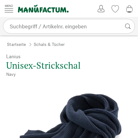
Zum Inhalt springen
Kundenkonto
Merkliste
0,0
Startseite
Schals & Tücher
Lanius
Unisex-Strickschal
Navy