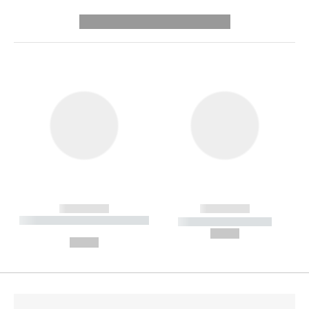
---------- --------------
------------
------------
----------- ----------- --------
----------- -----------
---
--,-- €
--,-- €