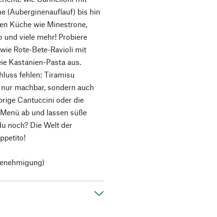
e (Auberginenauflauf) bis hin
chen Küche wie Minestrone,
o und viele mehr! Probiere
wie Rote-Bete-Ravioli mit
eie Kastanien-Pasta aus.
hluss fehlen: Tiramisu
t nur machbar, sondern auch
prige Cantuccini oder die
 Menü ab und lassen süße
du noch? Die Welt der
ppetito!
 Genehmigung)