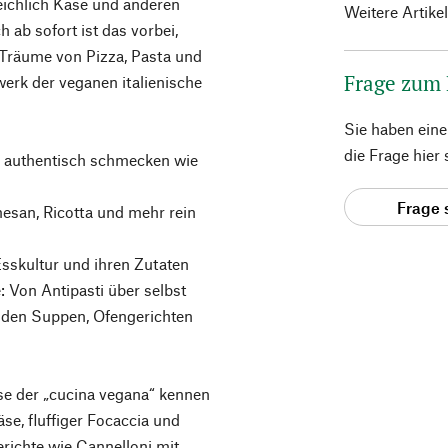
eichlich Käse und anderen
Weitere Artike
 ab sofort ist das vorbei,
Träume von Pizza, Pasta und
Frage zum
erk der veganen italienische
Sie haben ein
die Frage hier
o authentisch schmecken wie
Frage 
mesan, Ricotta und mehr rein
Esskultur und ihren Zutaten
: Von Antipasti über selbst
nden Suppen, Ofengerichten
se der „cucina vegana“ kennen
e, fluffiger Focaccia und
richte wie Cannelloni mit