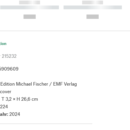
------------
------------
----------- ----------- ----------
----------- ----------- ----------
- -----------
-
--,-- €
--,-- €
tion
r
215232
5909609
:
Edition Michael Fischer / EMF Verlag
cover
× T 3,2 × H 26,6 cm
:
224
jahr:
2024