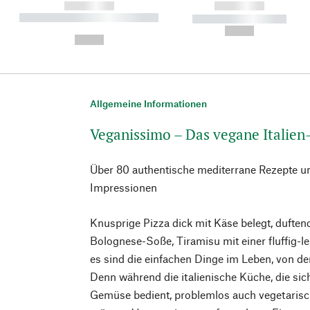
------------
------------
----------- ----------- ----------
----------- -----------
-
--,-- €
--,-- €
Allgemeine Informationen
Veganissimo – Das vegane Italie
Über 80 authentische mediterrane Rezepte 
Impressionen
Knusprige Pizza dick mit Käse belegt, duften
Bolognese-Soße, Tiramisu mit einer fluffig
es sind die einfachen Dinge im Leben, von d
Denn während die italienische Küche, die sic
Gemüse bedient, problemlos auch vegetarisc