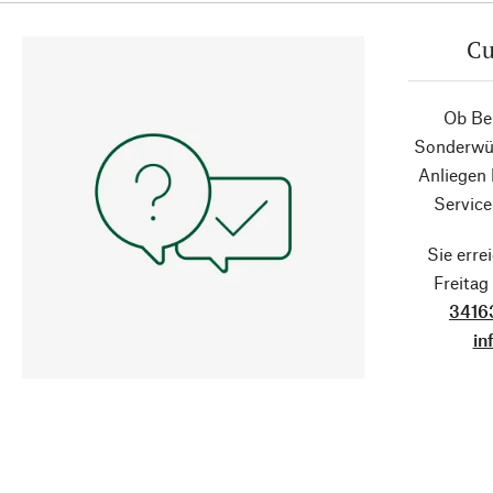
Cu
Ob Ber
Sonderwün
Anliegen
Service
Sie erre
Freita
3416
in