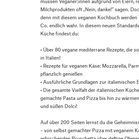
müssen Veganer:innen aufgrund von Eiern, r
Milchprodukten oft „Nein, danke!“ sagen. Doch
denn mit diesem veganen Kochbuch werden 
Co. endlich wahr. In diesem neuen Standardw
Küche findest du:
• Über 80 vegane mediterrane Rezepte, die s
in Italien!
• Rezepte für veganen Käse: Mozzarella, Par
pflanzlich genießen
• Ausführliche Grundlagen zur italienischen 
• Die gesamte Vielfalt der italienischen Küche
gemachte Pasta und Pizza bis hin zu wärme
und süßen Dolci!
Auf über 200 Seiten lernst du die Geheimnis
– von selbst gemachter Pizza mit veganem Käs
erfrischenden Bruschetta über deftige Ofenge