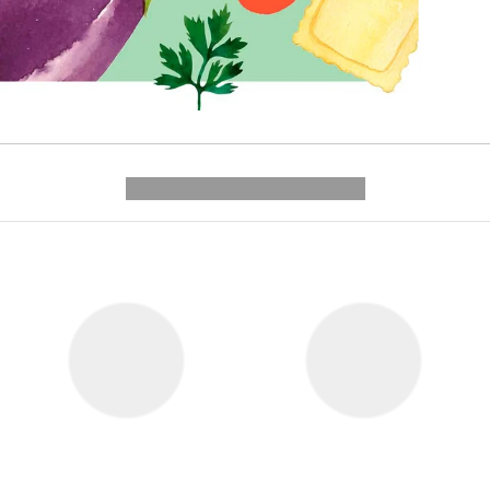
---------- --------------