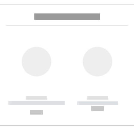
---------- --------------
------------
------------
----------- ----------- --------
----------- -----------
---
--,-- €
--,-- €