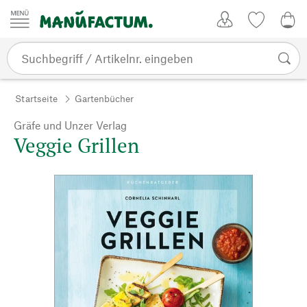
Zum Inhalt springen
Kundenkonto
Merkliste
0,0
Startseite
Gartenbücher
Gräfe und Unzer Verlag
Veggie Grillen