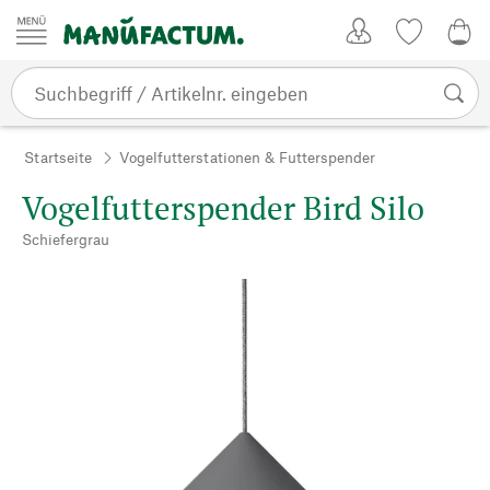
Zum Inhalt springen
Kundenkonto
Merkliste
0,0
Startseite
Vogelfutterstationen & Futterspender
Vogelfutterspender Bird Silo
Schiefergrau