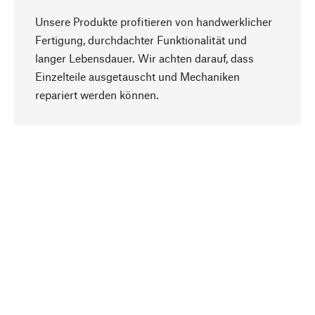
Unsere Produkte profitieren von handwerklicher
Fertigung, durchdachter Funktionalität und
langer Lebensdauer. Wir achten darauf, dass
Einzelteile ausgetauscht und Mechaniken
Nach oben
repariert werden können.
Bewusst
Nachhaltigkeit steht im Fokus unserer
Produktauswahl. Wir setzen auf natürliche
Inhaltsstoffe und Materialien, die gepflegt werden
können, sowie auf eine ressourcenschonende
und sozialverträgliche Produktion.