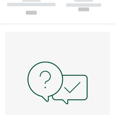
----------- ----------- --------
----------- -----------
---
--,-- €
--,-- €