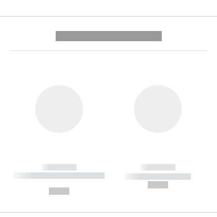
---------- --------------
------------
------------
----------- ----------- --------
----------- -----------
---
--,-- €
--,-- €