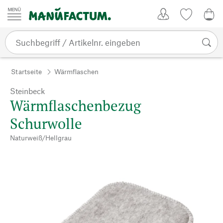
Zum Inhalt springen
Kundenkonto
Merkliste
0,0
Startseite
Wärmflaschen
Steinbeck
Wärmflaschenbezug
Schurwolle
Naturweiß/Hellgrau