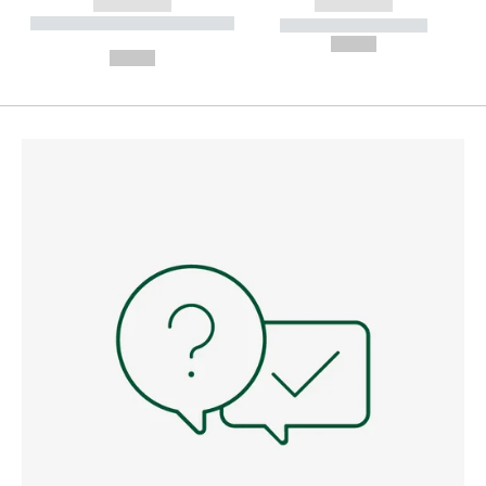
------------
------------
----------- ----------- --------
----------- -----------
---
--,-- €
--,-- €