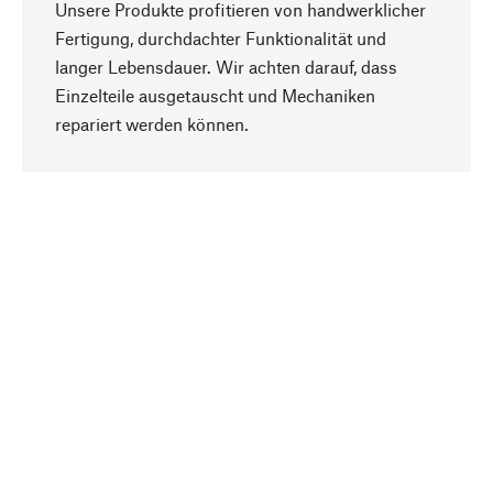
Unsere Produkte profitieren von handwerklicher
Fertigung, durchdachter Funktionalität und
langer Lebensdauer. Wir achten darauf, dass
Einzelteile ausgetauscht und Mechaniken
Nach oben
repariert werden können.
Bewusst
Nachhaltigkeit steht im Fokus unserer
Produktauswahl. Wir setzen auf natürliche
Inhaltsstoffe und Materialien, die gepflegt werden
können, sowie auf eine ressourcenschonende
und sozialverträgliche Produktion.