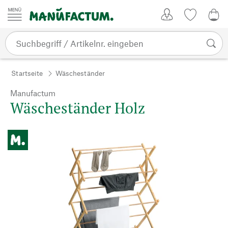
Zum Inhalt springen
Kundenkonto
Merkliste
0,0
Startseite
Wäscheständer
Manufactum
Wäscheständer Holz