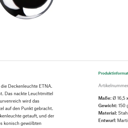
Produktinforma
Artikelnumme
e die Deckenleuchte ETNA.
t. Das nackte Leuchtmittel
Maße:
Ø 16,5 
Kurvenreich wird das
Gewicht:
150 
l auf den Punkt gebracht.
Material:
Stah
kenleuchte getauft, und der
Entwurf:
Marti
es konisch gewölbten