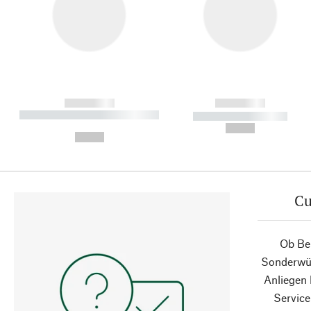
------------
------------
----------- ----------- ----------
----------- -----------
-
--,-- €
--,-- €
Cu
Ob Ber
Sonderwün
Anliegen
Service