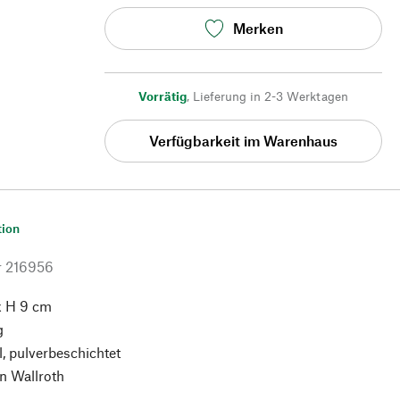
Merken
Vorrätig
,
Lieferung in 2-3 Werktagen
Verfügbarkeit im Warenhaus
tion
r
216956
x H 9 cm
g
l, pulverbeschichtet
n Wallroth