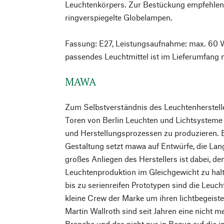
Leuchtenkörpers. Zur Bestückung empfehlen 
ringverspiegelte Globelampen.
Fassung: E27, Leistungsaufnahme: max. 60 W
passendes Leuchtmittel ist im Lieferumfang n
MAWA
Zum Selbstverständnis des Leuchtenherstell
Toren von Berlin Leuchten und Lichtsysteme
und Herstellungsprozessen zu produzieren. 
Gestaltung setzt mawa auf Entwürfe, die Lang
großes Anliegen des Herstellers ist dabei, d
Leuchtenproduktion im Gleichgewicht zu hal
bis zu serienreifen Prototypen sind die Leuc
kleine Crew der Marke um ihren lichtbegeis
Martin Wallroth sind seit Jahren eine nicht
Branche und das nicht nur in Bezug auf die 