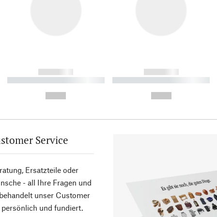
------------
------------
----------- ----------- ----------
----------- ----------- ----------
-
-
--,-- €
--,-- €
stomer Service
atung, Ersatzteile oder
sche - all Ihre Fragen und
 behandelt unser Customer
 persönlich und fundiert.