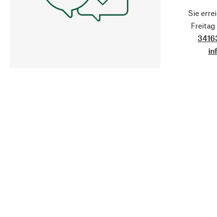
Sie erre
Freita
3416
in