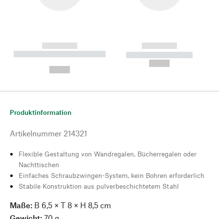
------------
------------
----------- ----------- --------
----------- -----------
---
--,-- €
--,-- €
Produktinformation
Artikelnummer
214321
Flexible Gestaltung von Wandregalen, Bücherregalen oder
Nachttischen
Einfaches Schraubzwingen-System, kein Bohren erforderlich
Stabile Konstruktion aus pulverbeschichtetem Stahl
Maße:
B 6,5 × T 8 × H 8,5 cm
Gewicht:
70 g