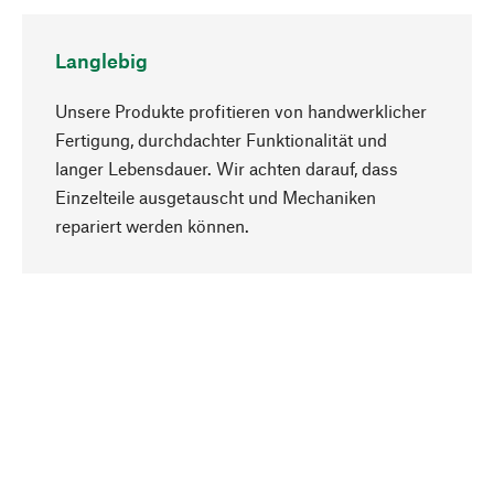
Langlebig
Unsere Produkte profitieren von handwerklicher
Fertigung, durchdachter Funktionalität und
langer Lebensdauer. Wir achten darauf, dass
Einzelteile ausgetauscht und Mechaniken
Nach oben
repariert werden können.
Bewusst
Nachhaltigkeit steht im Fokus unserer
Produktauswahl. Wir setzen auf natürliche
Inhaltsstoffe und Materialien, die gepflegt werden
können, sowie auf eine ressourcenschonende