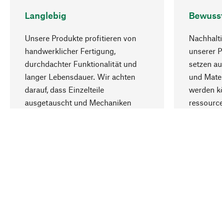
Langlebig
Bewuss
Unsere Produkte profitieren von
Nachhalti
handwerklicher Fertigung,
unserer 
durchdachter Funktionalität und
setzen au
langer Lebensdauer. Wir achten
und Mater
darauf, dass Einzelteile
werden kö
ausgetauscht und Mechaniken
ressourc
repariert werden können.
sozialver
Ihr Land
Österreich