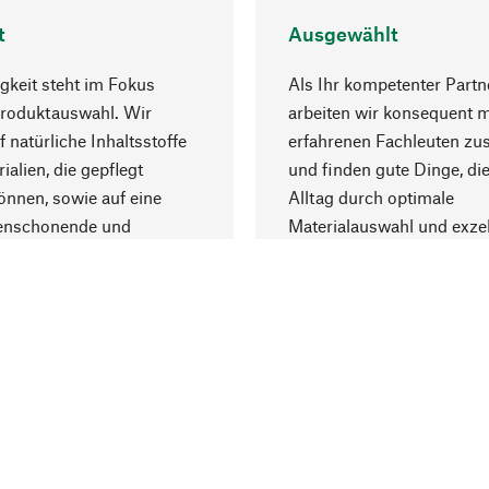
t
Ausgewählt
gkeit steht im Fokus
Als Ihr kompetenter Partn
Produktauswahl. Wir
arbeiten wir konsequent m
f natürliche Inhaltsstoffe
erfahrenen Fachleuten z
ialien, die gepflegt
und finden gute Dinge, die
nnen, sowie auf eine
Alltag durch optimale
enschonende und
Materialauswahl und exzel
trägliche Produktion.
Fertigung bereichern.