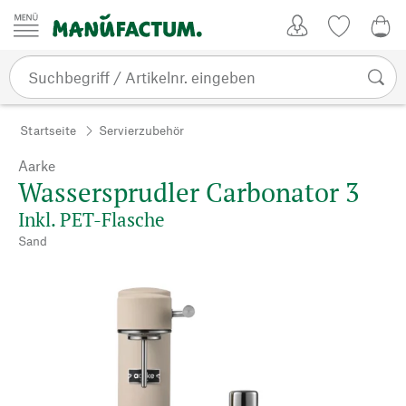
Zum Inhalt springen
Kundenkonto
Merkliste
0,0
Startseite
Servierzubehör
Aarke
Wassersprudler Carbonator 3
Inkl. PET-Flasche
Sand