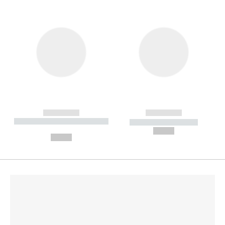
------------
------------
----------- ----------- --------
----------- -----------
---
--,-- €
--,-- €