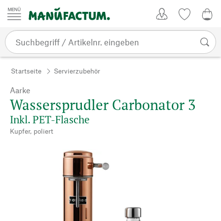
Zum Inhalt springen
Kundenkonto
Merkliste
0,0
Startseite
Servierzubehör
Aarke
Wassersprudler Carbonator 3
Inkl. PET-Flasche
Kupfer, poliert