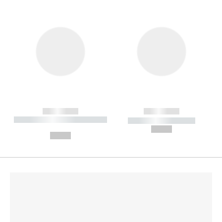
------------
------------
----------- ----------- --------
----------- -----------
---
--,-- €
--,-- €