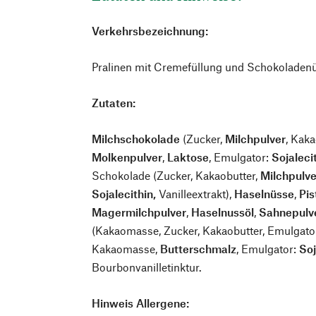
Verkehrsbezeichnung:
Pralinen mit Cremefüllung und Schokolade
Zutaten:
Milchschokolade
(Zucker,
Milchpulver
, Kak
Molkenpulver
,
Laktose
, Emulgator:
Sojaleci
Schokolade (Zucker, Kakaobutter,
Milchpulve
Sojalecithin,
Vanilleextrakt),
Haselnüsse
,
Pis
Magermilchpulver
,
Haselnussöl
,
Sahnepulv
(Kakaomasse, Zucker, Kakaobutter, Emulgato
Kakaomasse,
Butterschmalz
, Emulgator:
Soj
Bourbonvanilletinktur.
Hinweis Allergene: