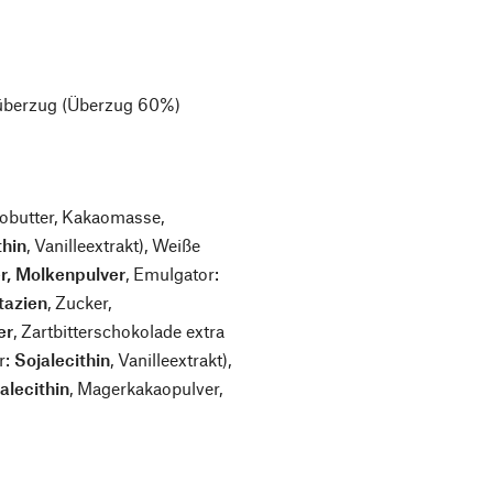
nüberzug (Überzug 60%)
aobutter, Kakaomasse,
thin
, Vanilleextrakt), Weiße
r,
Molkenpulver
, Emulgator:
tazien
, Zucker,
er
, Zartbitterschokolade extra
r:
Sojalecithin
, Vanilleextrakt),
alecithin
, Magerkakaopulver,