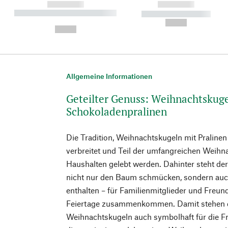
------------
------------
----------- ----------- ----------
----------- -----------
-
--,-- €
--,-- €
Allgemeine Informationen
Geteilter Genuss: Weihnachtskuge
Schokoladenpralinen
Die Tradition, Weihnachtskugeln mit Pralinen zu
verbreitet und Teil der umfangreichen Weihna
Haushalten gelebt werden. Dahinter steht de
nicht nur den Baum schmücken, sondern auc
enthalten – für Familienmitglieder und Freun
Feiertage zusammenkommen. Damit stehen di
Weihnachtskugeln auch symbolhaft für die Fre