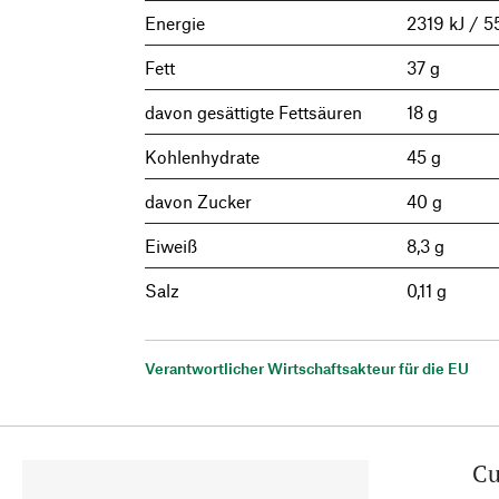
Energie
2319 kJ / 5
Fett
37 g
davon gesättigte Fettsäuren
18 g
Kohlenhydrate
45 g
davon Zucker
40 g
Eiweiß
8,3 g
Salz
0,11 g
Verantwortlicher Wirtschaftsakteur für die EU
Cu