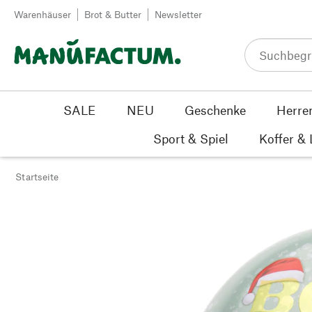
Zum Inhalt springen
Warenhäuser
Brot & Butter
Newsletter
SALE
NEU
Geschenke
Herre
Sport & Spiel
Koffer &
Startseite