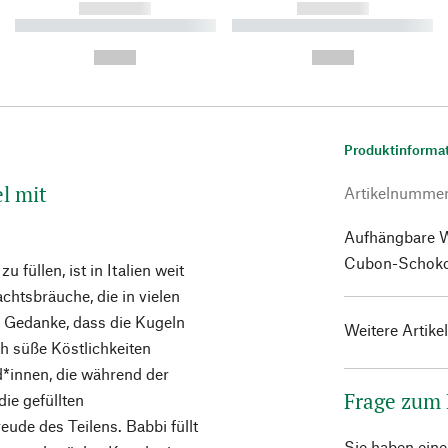
------------
------------
----------- ----------- ----------
----------- ----------- ----------
-
-
--,-- €
--,-- €
Produktinforma
l mit
Artikelnumme
Aufhängbare W
Cubon-Schoko
 füllen, ist in Italien weit
chtsbräuche, die in vielen
r Gedanke, dass die Kugeln
Weitere Artike
h süße Köstlichkeiten
d*innen, die während der
Frage zum
e gefüllten
ude des Teilens. Babbi füllt
Sie haben ein