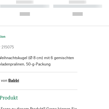
------------
------------
----------- ----------- ----------
----------- ----------- ----------
- -----------
-
--,-- €
--,-- €
tion
r
215075
eihnachtskugel (Ø 8 cm) mit 6 gemischten
ladenpralinen. 50-g-Packung
l von
Babbi
 Produkt
e Frage zu diesem Produkt? Gerne können Sie