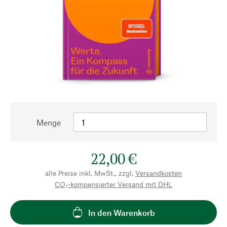
Menge
22,00 €
alle Preise inkl. MwSt., zzgl.
Versandkosten
CO₂-kompensierter Versand mit DHL
In den Warenkorb