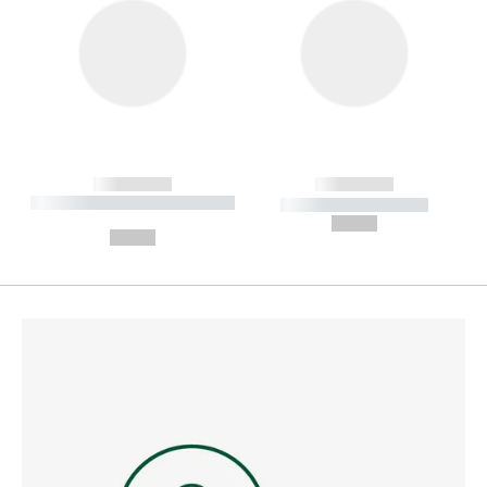
------------
------------
----------- ----------- --------
----------- -----------
---
--,-- €
--,-- €