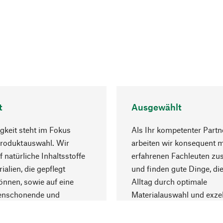
t
Ausgewählt
gkeit steht im Fokus
Als Ihr kompetenter Partn
Produktauswahl. Wir
arbeiten wir konsequent m
f natürliche Inhaltsstoffe
erfahrenen Fachleuten z
ialien, die gepflegt
und finden gute Dinge, die
nnen, sowie auf eine
Alltag durch optimale
enschonende und
Materialauswahl und exzel
trägliche Produktion.
Fertigung bereichern.