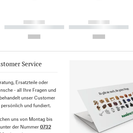
------------
------------
----------- ----------- ----------
----------- ----------- ----------
-
-
--,-- €
--,-- €
stomer Service
atung, Ersatzteile oder
sche - all Ihre Fragen und
 behandelt unser Customer
 persönlich und fundiert.
ichen uns von Montag bis
g unter der Nummer
0732