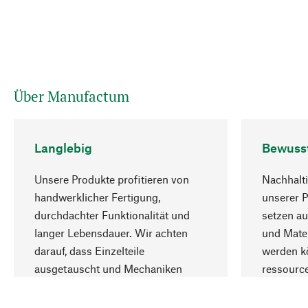
Über Manufactum
Langlebig
Bewuss
Unsere Produkte profitieren von
Nachhalti
handwerklicher Fertigung,
unserer 
durchdachter Funktionalität und
setzen au
langer Lebensdauer. Wir achten
und Mater
darauf, dass Einzelteile
werden kö
ausgetauscht und Mechaniken
ressourc
repariert werden können.
sozialver