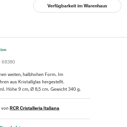
Verfügbarkeit im Warenhaus
tion
r
68380
chen weiten, halbhohen Form. Im
ren aus Kristallglas hergestellt.
l. Höhe 9 cm, Ø 8,5 cm. Gewicht 340 g.
l von
RCR Cristalleria Italiana