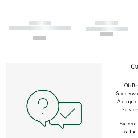
------------
------------
----------- ----------- ----------
----------- -----------
-
--,-- €
--,-- €
Cu
Ob Ber
Sonderwün
Anliegen
Service
Sie erre
Freita