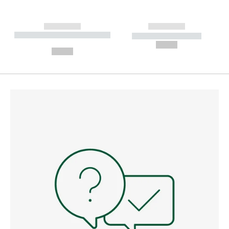
------------
------------
----------- ----------- --------
----------- -----------
---
--,-- €
--,-- €