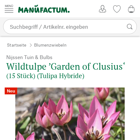
Zum Inhalt springen
Kundenkonto
Merkliste
0,0
Startseite
Blumenzwiebeln
Nijssen Tuin & Bulbs
Wildtulpe ’Garden of Clusius‘
(15 Stück) (Tulipa Hybride)
Neu