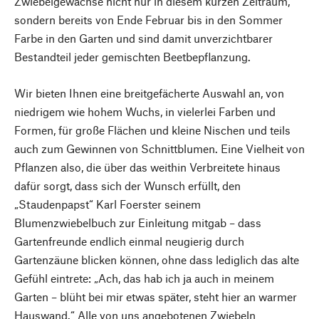
Zwiebelgewächse nicht nur in diesem kurzen Zeitraum,
sondern bereits von Ende Februar bis in den Sommer
Farbe in den Garten und sind damit unverzichtbarer
Bestandteil jeder gemischten Beetbepflanzung.
Wir bieten Ihnen eine breitgefächerte Auswahl an, von
niedrigem wie hohem Wuchs, in vielerlei Farben und
Formen, für große Flächen und kleine Nischen und teils
auch zum Gewinnen von Schnittblumen. Eine Vielheit von
Pflanzen also, die über das weithin Verbreitete hinaus
dafür sorgt, dass sich der Wunsch erfüllt, den
„Staudenpapst“ Karl Foerster seinem
Blumenzwiebelbuch zur Einleitung mitgab – dass
Gartenfreunde endlich einmal neugierig durch
Gartenzäune blicken können, ohne dass lediglich das alte
Gefühl eintrete: „Ach, das hab ich ja auch in meinem
Garten – blüht bei mir etwas später, steht hier an warmer
Hauswand.“ Alle von uns angebotenen Zwiebeln