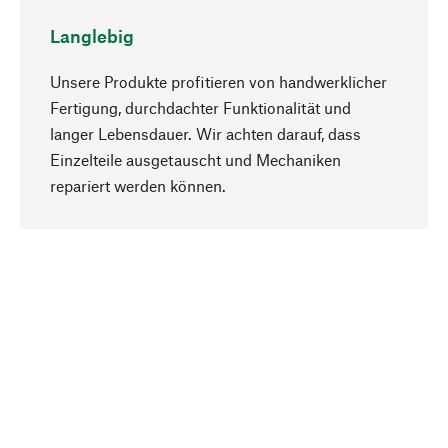
Langlebig
Unsere Produkte profitieren von handwerklicher
Fertigung, durchdachter Funktionalität und
langer Lebensdauer. Wir achten darauf, dass
Einzelteile ausgetauscht und Mechaniken
Nach oben
repariert werden können.
Bewusst
Nachhaltigkeit steht im Fokus unserer
Produktauswahl. Wir setzen auf natürliche
Inhaltsstoffe und Materialien, die gepflegt werden
können, sowie auf eine ressourcenschonende
und sozialverträgliche Produktion.