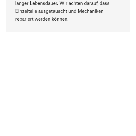
langer Lebensdauer. Wir achten darauf, dass
Einzelteile ausgetauscht und Mechaniken
Nach oben
repariert werden können.
Bewusst
Nachhaltigkeit steht im Fokus unserer
Produktauswahl. Wir setzen auf natürliche
Inhaltsstoffe und Materialien, die gepflegt werden
können, sowie auf eine ressourcenschonende
und sozialverträgliche Produktion.
Ausgewählt