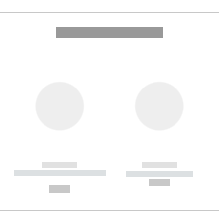
---------- --------------
------------
------------
----------- ----------- --------
----------- -----------
---
--,-- €
--,-- €