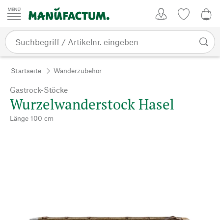
Zum Inhalt springen
Kundenkonto
Merkliste
0,0
Startseite
Wanderzubehör
Gastrock-Stöcke
Wurzelwanderstock Hasel
Länge 100 cm